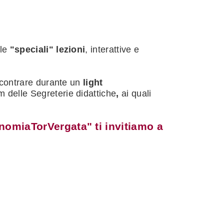
le
"speciali" lezioni
, interattive e
ncontrare durante un
light
 delle Segreterie didattiche
,
ai quali
omiaTorVergata" ti invitiamo a