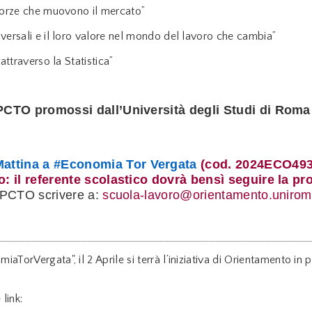
 forze che muovono il mercato”
sversali e il loro valore nel mondo del lavoro che cambia”
attraverso la Statistica”
i PCTO promossi dall’Università degli Studi di Roma
attina a #Economia Tor Vergata
(cod. 2024ECO493
lto: il referente scolastico dovrà bensì seguire la
i PCTO scrivere a:
scuola-lavoro@orientamento.uniroma
aTorVergata", il 2 Aprile si terrà l’iniziativa di Orientamento i
link: