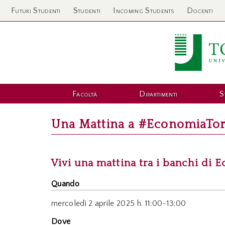
Futuri Studenti
Studenti
Incoming Students
Docenti
Facoltà
Dipartimenti
S
Una Mattina a #EconomiaTor
Vivi una mattina tra i banchi di 
Quando
mercoledì
2 aprile 2025 h. 11:00-13:00
Dove