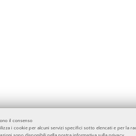
acoltà di Economia - Università degli Studi di Roma Tor Verga
dono il consenso
lizza i cookie per alcuni servizi specifici sotto elencati e per la rac
mazioni sono disponibili nella nostra
informativa sulla privacy