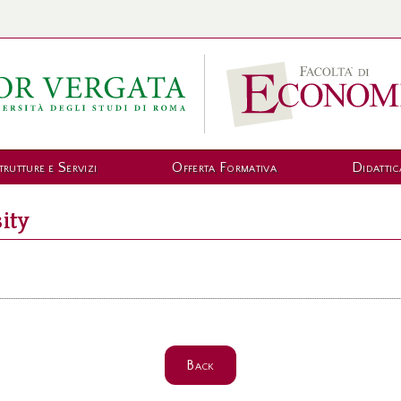
trutture e Servizi
Offerta Formativa
Didattic
ity
Back