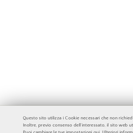
F
Questo sito utilizza i Cookie necessari che non richie
Accessibilità
Docenti
Inoltre, previo consenso dell’interessato, il sito web uti
Supporto Tecnico
Sito web d'Ateneo
Puoi cambiare le tue impostazioni qui
. Ulteriori infor