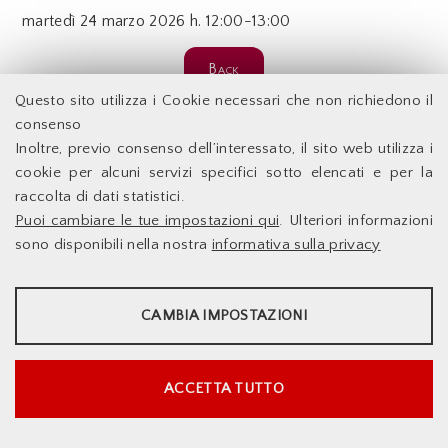
martedì
24 marzo 2026 h. 12:00-13:00
Back
Questo sito utilizza i Cookie necessari che non richiedono il
consenso
Facoltà di Economia - Università degli Studi di Roma
Inoltre, previo consenso dell’interessato, il sito web utilizza i
Tor Vergata
cookie per alcuni servizi specifici sotto elencati e per la
raccolta di dati statistici.
Accessibilità
Facoltà di Economia
Puoi cambiare le tue impostazioni qui
. Ulteriori informazioni
Supporto Tecnico
Università degli Studi di
Le Infrastrutture
sono disponibili nella nostra
informativa sulla privacy
Roma Tor Vergata
Dove Siamo
Docenti
Via Columbia,2
STATISTICHE
00133 Roma - Italia
Sito web d'Ateneo
CAMBIA IMPOSTAZIONI
Sistema DELPHI
Strumenti statistici che raccolgono dati anonimi sull'utilizzo e la
Info e Contatti
funzionalità del sito web.
Mostra maggiori informazioni
ACCETTA TUTTO
Google Analytics
SERVIZI FACOLTATVI