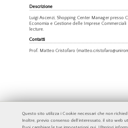
Descrizione
Luigi Ascenzi, Shopping Center Manager presso C
Economia e Gestione delle Imprese Commerciali d
lecture.
Contatti
Prof. Matteo Cristofaro (matteo.cristofaro@unirom
F
Questo sito utilizza i Cookie necessari che non richie
Accessibilità
Docenti
Inoltre, previo consenso dell’interessato, il sito web uti
Supporto Tecnico
Sito web d'Ateneo
Puoi cambiare le tue impostazioni qui
. Ulteriori infor