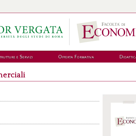
trutture e Servizi
Offerta Formativa
Didattic
erciali