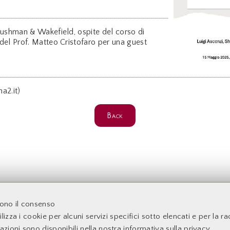
ushman & Wakefield, ospite del corso di
el Prof. Matteo Cristofaro per una guest
a2.it)
Back
acoltà di Economia - Università degli Studi di Roma Tor Verga
dono il consenso
lizza i cookie per alcuni servizi specifici sotto elencati e per la rac
mazioni sono disponibili nella nostra
informativa sulla privacy