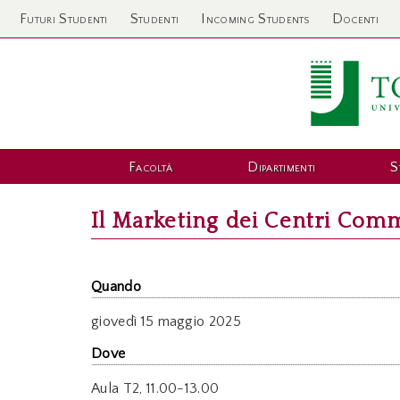
Futuri Studenti
Studenti
Incoming Students
Docenti
Facoltà
Dipartimenti
S
Il Marketing dei Centri Comm
Quando
giovedì
15 maggio 2025
Dove
Aula T2, 11.00-13.00