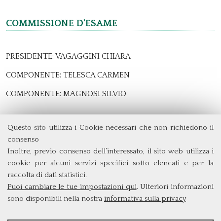
Commissione d'esame
PRESIDENTE: VAGAGGINI CHIARA
COMPONENTE: TELESCA CARMEN
COMPONENTE: MAGNOSI SILVIO
Questo sito utilizza i Cookie necessari che non richiedono il
Dipartimento di Management e Diritto
consenso
Università degli Studi di Roma
Tor Vergata
Inoltre, previo consenso dell’interessato, il sito web utilizza i
Via Columbia, 2
cookie per alcuni servizi specifici sotto elencati e per la
00133 Roma (Italia)
raccolta di dati statistici.
Tel. +39 06 7259 3299/5837
Puoi cambiare le tue impostazioni qui
. Ulteriori informazioni
biennio@clem.uniroma2.it
sono disponibili nella nostra
informativa sulla privacy