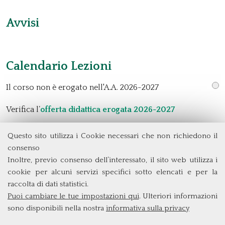
Avvisi
Calendario Lezioni
Il corso non è erogato nell'A.A. 2026-2027
Verifica l’
offerta didattica erogata 2026-2027
Questo sito utilizza i Cookie necessari che non richiedono il
consenso
Dipartimento di Management e Diritto
Università degli Studi di Roma
Tor Vergata
Inoltre, previo consenso dell’interessato, il sito web utilizza i
Via Columbia, 2
cookie per alcuni servizi specifici sotto elencati e per la
00133 Roma (Italia)
raccolta di dati statistici.
Tel. +39 06 7259 3299/5837
Puoi cambiare le tue impostazioni qui
. Ulteriori informazioni
biennio@clem.uniroma2.it
sono disponibili nella nostra
informativa sulla privacy