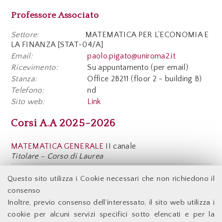
Professore Associato
Settore:
MATEMATICA PER L'ECONOMIA E
LA FINANZA [STAT-04/A]
Email:
paolo.pigato@uniroma2.it
Ricevimento:
Su appuntamento (per email)
Stanza:
Office 2B211 (floor 2 - building B)
Telefono:
nd
Sito web:
Link
Corsi A.A 2025-2026
MATEMATICA GENERALE
II canale
Titolare - Corso di Laurea
MATEMATICA GENERALE
III canale
Questo sito utilizza i Cookie necessari che non richiedono il
Titolare - Corso di Laurea
consenso
Inoltre, previo consenso dell’interessato, il sito web utilizza i
Facoltà di Economia - Università degli Studi di Roma
cookie per alcuni servizi specifici sotto elencati e per la