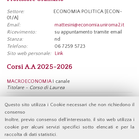
Settore:
ECONOMIA POLITICA [ECON-
01/A]
Email:
mattesini@economia.uniroma2.it
Ricevimento:
su appuntamento tramite email
Stanza:
nd
Telefono:
06 7259 5723
Sito web personale:
Link
Corsi A.A 2025-2026
MACROECONOMIA
I canale
Titolare - Corso di Laurea
Visualizza Corsi A.A. precedenti
Questo sito utilizza i Cookie necessari che non richiedono il
consenso
Inoltre, previo consenso dell’interessato, il sito web utilizza i
Facoltà di Economia - Università degli Studi di Roma
cookie per alcuni servizi specifici sotto elencati e per la
Tor Vergata
raccolta di dati statistici.