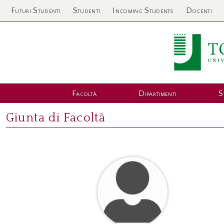
Futuri Studenti
Studenti
Incoming Students
Docenti
Facoltà
Dipartimenti
S
Giunta di Facoltà