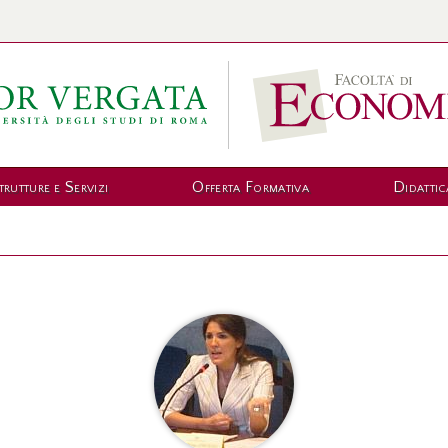
trutture e Servizi
Offerta Formativa
Didattic