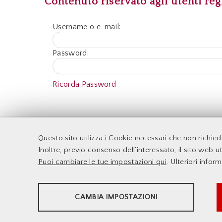
Contenuto riservato agli utenti regi
Username o e-mail:
Password:
Ricorda Password
F
Questo sito utilizza i Cookie necessari che non richie
Accessibilità
Docenti
Inoltre, previo consenso dell’interessato, il sito web uti
Supporto Tecnico
Sito web d'Ateneo
Puoi cambiare le tue impostazioni qui
. Ulteriori infor
Le Infrastrutture
Sistema DELPHI
Dove Siamo
Info e Contatti
STATISTICHE
CAMBIA IMPOSTAZIONI
Strumenti statistici che raccolgono dati anonimi sull'utilizzo
e la funzionalità del sito web.