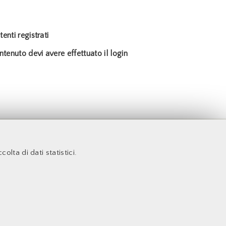
enti registrati
tenuto devi avere effettuato il login
ta
colta di dati statistici.
Facoltà di Economia
Università degli Studi di Roma Tor Vergata
Via Columbia,2
COOKIE NECESSARI
00133 Roma - Italia
Cookie di funzionamento che consentono servizi e funzioni
essenziali, tra cui la verifica dell'identità, la continuità del