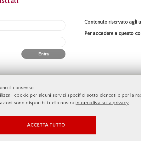
strati
Contenuto riservato agli ut
Per accedere a questo con
acoltà di Economia - Università degli Studi di Roma Tor Verga
dono il consenso
lizza i cookie per alcuni servizi specifici sotto elencati e per la rac
mazioni sono disponibili nella nostra
informativa sulla privacy
SERVIZI FACOLTATVI
ACCETTA TUTTO
Questi cookie vengono utilizzati per abilitare servizi di
terze parti che prevedono profilazione. Sono indispensabili