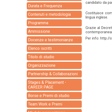
candidato da par
Durata e Frequenza
Costituisce comu
Contenuti e metodologia
lingua inglese.
Programma
Grazie al Decre
Ammissione
contemporaneame
Per info: http:/
Docenze e testimonianze
Elenco iscritti
Titolo di studio
Organizzazione
Partnership & Collaborazioni
Stages & Placement -
CAREER PAGE
Borse e Premi di studio
Team Work e Premi