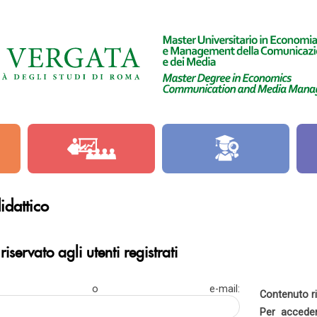
idattico
iservato agli utenti registrati
rname o e-mail:
Contenuto ris
Per acceder