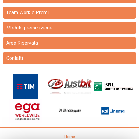
Team Work e Premi
Modulo preiscrizione
Area Riservata
Contatti
Home