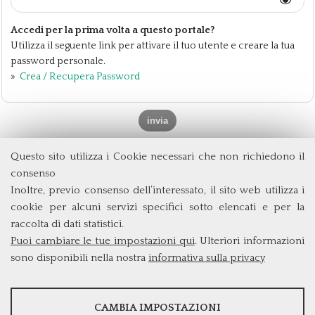
Accedi per la prima volta a questo portale?
Utilizza il seguente link per attivare il tuo utente e creare la tua
password personale.
»
Crea / Recupera Password
Questo sito utilizza i Cookie necessari che non richiedono il
Dipartimento di Management e Diritto
consenso
Università degli Studi di Roma
Tor Vergata
Inoltre, previo consenso dell’interessato, il sito web utilizza i
Via Columbia, 2
cookie per alcuni servizi specifici sotto elencati e per la
00133 Roma (Italia)
raccolta di dati statistici.
Tel. +39 06 7259 3299/5837
Puoi cambiare le tue impostazioni qui
. Ulteriori informazioni
biennio@clem.uniroma2.it
sono disponibili nella nostra
informativa sulla privacy
STATISTICHE
CAMBIA IMPOSTAZIONI