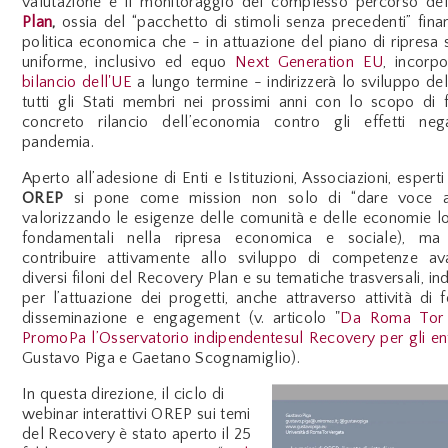
valutazione e il monitoraggio
del complesso percorso de
Plan
,
ossia
del “pacchetto di stimoli senza precedenti” finan
politica economica che - in attuazione del piano di ripresa s
uniforme, inclusivo ed equo
Next Generation EU
, incorp
bilancio dell'UE
a lungo termine - indirizzerà lo sviluppo dell
tutti gli Stati membri nei prossimi anni con lo scopo di 
concreto rilancio dell’economia contro gli effetti nega
pandemia.
Aperto all’adesione di Enti e Istituzioni, Associazioni, esperti 
OREP
si pone come mission non solo di “dare voce ai t
valorizzando le esigenze delle comunità e delle economie loc
fondamentali nella ripresa economica e sociale), ma
contribuire attivamente allo sviluppo di competenze av
diversi filoni del Recovery Plan e su tematiche trasversali, in
per l’attuazione dei progetti, anche attraverso attività di 
disseminazione e engagement (v. articolo "
Da Roma Tor 
PromoPa l’Osservatorio indipendentesul Recovery per gli ent
Gustavo Piga e Gaetano Scognamiglio).
In questa direzione, il ciclo di
webinar interattivi OREP sui temi
del Recovery è stato aperto il 25