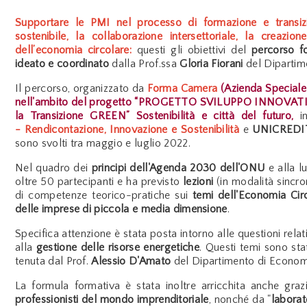
Supportare le PMI nel processo di formazione e transizi
sostenibile, la collaborazione intersettoriale, la creazi
dell’economia circolare:
questi gli obiettivi del
percorso f
ideato e coordinato
dalla Prof.ssa
Gloria Fiorani
del Dipartim
Il percorso, organizzato da
Forma Camera
(Azienda Speciale
nell'ambito del progetto “PROGETTO SVILUPPO INNOVATI
la Transizione GREEN” Sostenibilità e città del futuro,
i
- Rendicontazione, Innovazione e Sostenibilità
e
UNICREDI
sono svolti tra maggio e luglio 2022.
Nel quadro dei
principi dell'Agenda 2030 dell'ONU
e alla 
oltre 50 partecipanti e ha previsto
lezioni
(in modalità sincro
di competenze teorico-pratiche sui
temi dell'Economia Cir
delle imprese di piccola e media dimensione
.
Specifica attenzione è stata posta intorno alle questioni relat
alla
gestione delle risorse energetiche
. Questi temi sono stat
tenuta dal Prof.
Alessio D'Amato
del Dipartimento di Economi
La formula formativa è stata inoltre arricchita anche gra
professionisti del mondo imprenditoriale
, nonché da "
laborat