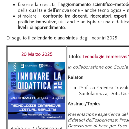
favorire la crescita,
l'aggiornamento scientifico-metod
della qualità e dell’innovazione - anche tecnologica – n
stimolare il
confronto tra docenti, ricercatori, esperti
pratiche innovative
, utili anche ad ispirare una didatti
livelli di apprendimento
.
Di seguito il
calendario e una sintesi
degli incontri 2025:
20 Marzo 2025
Titolo:
Tecnologie immersive: V
In collaborazione con Scuola
Relatori
:
Prof.ssa Federica Trovalu
Santolamazza, Dott. Giu
Abstract/Topics
:
Presentazione esperienza del 
didattici dell’esperienza; Pre
Descrizione di base per l’uso 
Aula S3 - Laboratorio IA,