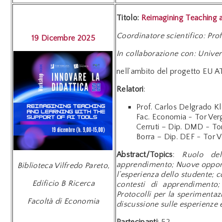
Titolo:
Reimagining Teaching a
Coordinatore scientifico: Pro
19 Dicembre 2025
In collaborazione con: Univer
nell’ambito del progetto EU A
Relatori
:
Prof. Carlos Delgrado K
Fac. Economia - Tor Verg
Cerruti – Dip. DMD - Tor
Borra – Dip. DEF - Tor V
Abstract/Topics
:
Ruolo del
apprendimento; Nuove opportun
Biblioteca Vilfredo Pareto,
l’esperienza dello studente; c
Edificio B Ricerca
contesti di apprendimento; 
Protocolli per la sperimentaz
Facoltà di Economia
discussione sulle esperienze 
Partecipanti
: 52