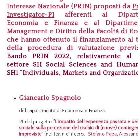
Interesse Nazionale (PRIN) proposti da
P
Investigator-PI
afferenti al Dipart
Economia e Finanza e al Dipartime
Management e Diritto d
ella Facoltà di 
che hanno ottenuto il finanziamento al 
della procedura di valutazione previ
Bando PRIN 2022
, relativamente al
settore SH Social Sciences and Human
SH1 “Individuals, Markets and Organizati
Giancarlo Spagnolo
del
Dipartimento di Economia e Finanza,
PI del progetto
“
L'impatto dell'esperienza passata e dell
sociale sulla percezione del rischio di (nuove) continge
impreviste
” (nel team di ricerca:
Stefano Papa, Alessandr