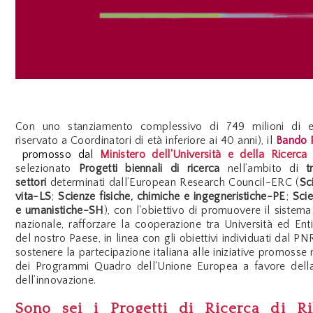
Con uno stanziamento complessivo di 749 milioni di 
riservato a Coordinatori di età inferiore ai 40 anni), il
Bando 
promosso dal
Ministero dell'Università e della Ricer
selezionato
P
rogetti biennali di ricerca
nell’ambito di
t
settori
determinati dall’European Research Council-ERC (
Sc
vita-LS
;
Scienze fisiche, chimiche e ingegneristiche-PE
;
Scie
e umanistiche-SH
), con l'obiettivo di
promuovere il sistema 
nazionale
,
rafforzare la cooperazione tra Università ed Enti
del nostro Paese
, in linea con gli obiettivi individuati dal
PN
sostenere la partecipazione italiana alle iniziative promosse 
dei Programmi Quadro dell'Unione Europea
a favore della
dell’innovazione.
Sono sei i Progetti di Ricerca di Ri