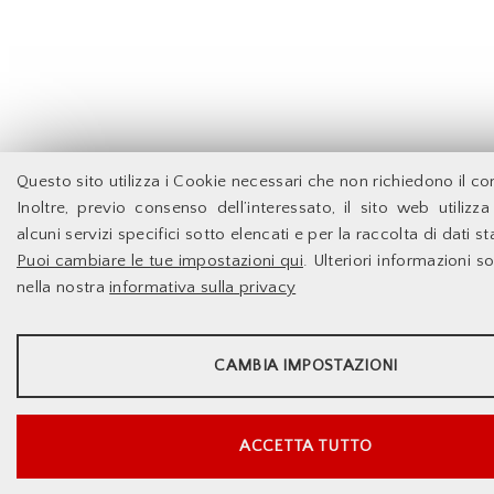
Questo sito utilizza i Cookie necessari che non richiedono il c
Inoltre, previo consenso dell’interessato, il sito web utilizz
alcuni servizi specifici sotto elencati e per la raccolta di dati sta
Puoi cambiare le tue impostazioni qui
. Ulteriori informazioni s
nella nostra
informativa sulla privacy
STATISTICHE
CAMBIA IMPOSTAZIONI
Strumenti statistici che raccolgono dati anonimi sull'utilizzo e la funzi
web.
Mostra maggiori informazioni
ACCETTA TUTTO
Google Analytics