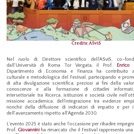
Credits: ASviS
Nel ruolo di Direttore scientifico dell'ASviS, co-fo
dall'Università di Roma Tor Vergata, il Prof.
Enrico 
Dipartimento di Economia e Finanza ha contribuito al
culturale e metodologica del Festival, partecipando e pro
di alta divulgazione scientifica, preziosi ai fini della valo
conoscenze e alla formazione di cittadini informati
intersettoriale tra Ricerca, istituzioni e società civile nell'o
missione accademica, dell’integrazione tra evidenze empi
nonché della diffusione di indicatori di impatto e per 
dell'avanzamento rispetto all'Agenda 2030.
L'evento 2025 è stato anche l'occasione per ribadire impegno p
Prof.
Giovannini
ha rimarcato che il Festival rappresenta un