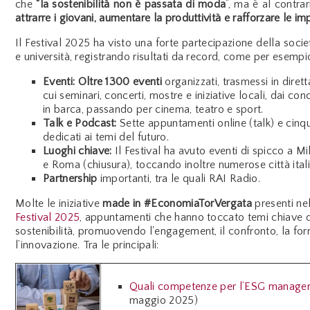
che
“la sostenibilità non è passata di moda
”, ma è al contrar
attrarre i giovani, aumentare la produttività e rafforzare le im
Il Festival 2025 ha visto una forte partecipazione della societ
e università, registrando risultati da record, come per esempi
Eventi:
Oltre 1300 eventi
organizzati, trasmessi in dirett
cui seminari, concerti, mostre e iniziative locali, dai con
in barca, passando per cinema, teatro e sport.
Talk e Podcast:
Sette appuntamenti online (talk) e cin
dedicati ai temi del futuro.
Luoghi chiave:
Il Festival ha avuto eventi di spicco a Mi
e Roma (chiusura), toccando inoltre numerose città ital
Partnership
importanti, tra le quali RAI Radio.
Molte le iniziative
made in #EconomiaTorVergata
presenti ne
Festival 2025
, appuntamenti che hanno toccato temi chiave d
sostenibilità, promuovendo l'engagement, il confronto, la fo
l’innovazione. Tra le principali:
Quali competenze per l’ESG manager
maggio 2025)