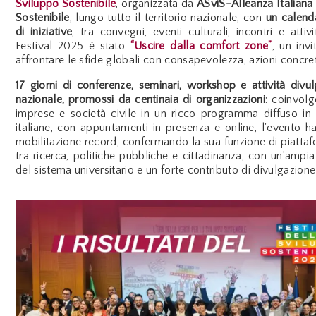
Sviluppo Sostenibile
, organizzata da
ASviS-
Alleanza Italiana
Sostenibile
,
lungo tutto il territorio nazionale, con
un calenda
di iniziative
, tra convegni, eventi culturali, incontri e attivi
Festival 2025 è stato
“Uscire dalla comfort zone”
, un inv
affrontare le sfide globali con consapevolezza, azioni concr
17 giorni di conferenze, seminari, workshop e attività divu
nazionale, promossi da centinaia di organizzazioni
: coinvolg
imprese e società civile in un ricco programma diffuso in t
italiane, con appuntamenti in presenza e online, l'evento h
mobilitazione record, confermando la sua funzione di piatta
tra ricerca, politiche pubbliche e cittadinanza, con un’ampi
del sistema universitario e un forte contributo di divulgazione 