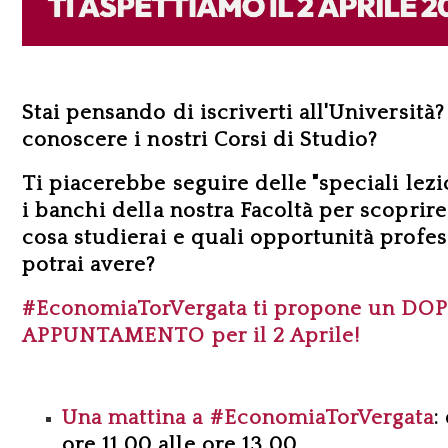
Stai pensando di iscriverti all'Università?
conoscere i nostri Corsi di Studio?
Ti piacerebbe seguire delle "speciali lezio
i banchi della nostra Facoltà per
scoprire
cosa studierai e quali opportunità profes
potrai avere?
#EconomiaTorVergata ti propone un DO
APPUNTAMENTO per il 2 Aprile!
Una mattina a #EconomiaTorVergata
:
ore 11,00 alle ore 13,00