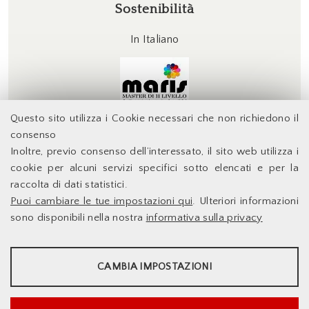
Sostenibilità
In Italiano
Questo sito utilizza i Cookie necessari che non richiedono il
consenso
Inoltre, previo consenso dell’interessato, il sito web utilizza i
Facoltà di Economia - Università degli Studi di Roma
cookie per alcuni servizi specifici sotto elencati e per la
Tor Vergata
raccolta di dati statistici.
Puoi cambiare le tue impostazioni qui
. Ulteriori informazioni
Accessibilità
Facoltà di Economia
sono disponibili nella nostra
informativa sulla privacy
Supporto Tecnico
Università degli Studi di
Le Infrastrutture
Roma Tor Vergata
STATISTICHE
Dove Siamo
Docenti
Via Columbia,2
CAMBIA IMPOSTAZIONI
00133 Roma - Italia
Sito web d'Ateneo
Strumenti statistici che raccolgono dati anonimi sull'utilizzo e la
Sistema DELPHI
funzionalità del sito web.
Info e Contatti