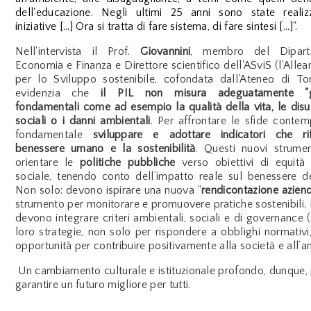
dell'educazione. Negli ultimi 25 anni sono state realiz
iniziative [...] Ora si tratta di fare sistema, di fare sintesi [...]".
N
ell'intervista il Prof.
Giovan
nini
, membro del Dipart
Economia e Finanza e Direttore scientifico dell'ASviS (l'Allean
per lo Sviluppo sostenibile, cofondata dall'Ateneo di Tor
evidenzia che
il PIL non misura adeguatamente "g
fondamentali come ad esempio la qualità della vita, le dis
sociali o i danni ambientali
.
Per affrontare le sfide conte
fondamentale
sviluppare e adottare indicatori che rif
benessere umano e la sostenibilità
.
Questi nuovi strume
orientare le
politiche pubbliche
verso obiettivi di equità 
sociale, tenendo conto dell’impatto reale sul benessere dei
Non solo: devono ispirare una nuova "
rendicontazione azien
strumento per monitorare e promuovere pratiche sostenibili.
devono integrare criteri ambientali, sociali e di governance 
loro strategie, non solo per rispondere a obblighi normati
opportunità per contribuire positivamente alla società e all’a
Un cambiamento culturale e istituzionale profondo, dunque,
garantire un futuro migliore per tutti.