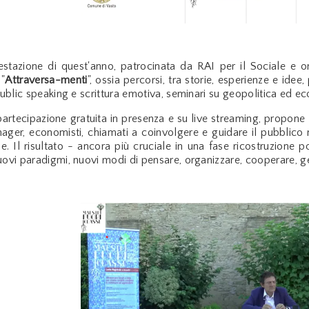
stazione di quest'anno, patrocinata da RAI per il Sociale e or
 "
Attraversa-menti
", ossia percorsi, tra storie, esperienze e ide
 public speaking e scrittura emotiva, seminari su geopolitica ed 
partecipazione gratuita in presenza e su live streaming, propone in
anager, economisti, chiamati a coinvolgere e guidare il pubblico ne
le. Il risultato - ancora più cruciale in una fase ricostruzione
uovi paradigmi, nuovi modi di pensare, organizzare, cooperare, gen