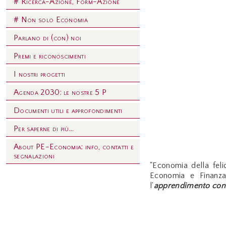
# Ricerca-Azione, Form-Azione
# Non solo Economia
Parlano di (con) noi
Premi e riconoscimenti
I nostri progetti
Agenda 2030: le nostre 5 P
Documenti utili e approfondimenti
Per saperne di più...
About PE-Economia: info, contatti e
segnalazioni
"Economia della felic
Economia e Finanz
l'
apprendimento con