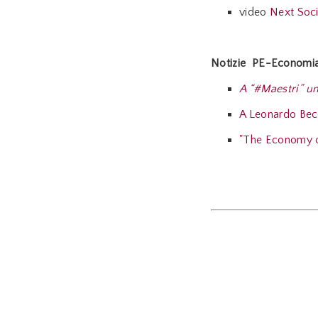
video
Next Soc
Notizie PE-Economia 
A “#Maestri” un
A Leonardo Becc
"The Economy of