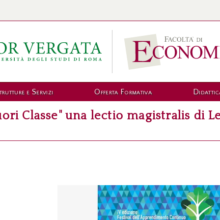
trutture e Servizi
Offerta Formativa
Didattic
uori Classe" una lectio magistralis di