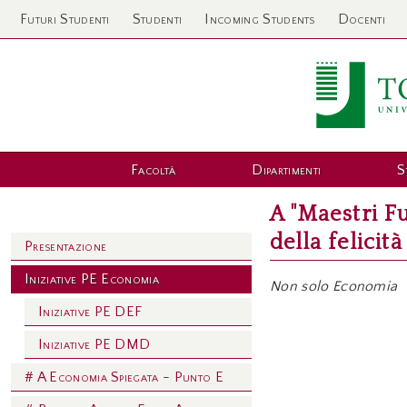
Futuri Studenti
Studenti
Incoming Students
Docenti
Facoltà
Dipartimenti
S
A "Maestri F
della felicità
Presentazione
Iniziative PE Economia
Non solo Economia
Iniziative PE DEF
Iniziative PE DMD
# A Economia Spiegata - Punto E