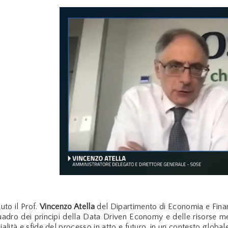
uto il Prof.
Vincenzo Atella
del Dipartimento di Economia e Finan
adro dei principi della Data Driven Economy e delle risorse me
zialità e sfide del processo in atto e futuro, in un contesto globa