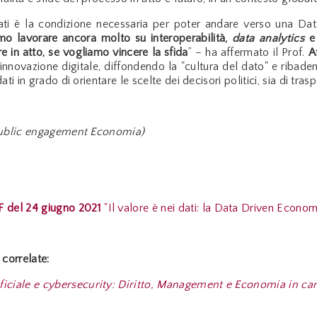
dati è la condizione necessaria per poter andare verso una Data
o lavorare ancora molto su interoperabilità,
data analytics
e 
 in atto, se vogliamo vincere la sfida
” – ha affermato il Prof.
A
’innovazione digitale, diffondendo la "cultura del dato" e ribade
ati in grado di orientare le scelte dei decisori politici, sia di tr
 Public engagement Economia)
EF
del 24 giugno 2021
"Il valore è nei dati: la Data Driven Econom
correlate:
tificiale e cybersecurity: Diritto, Management e Economia in c