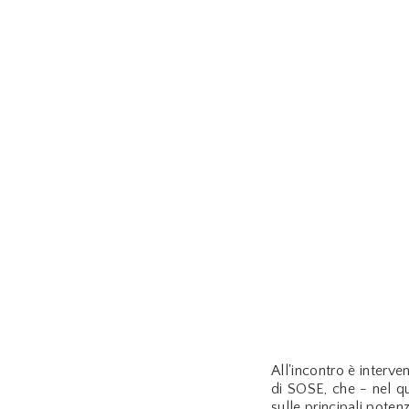
All'incontro è interven
di SOSE, che - nel qu
sulle principali poten