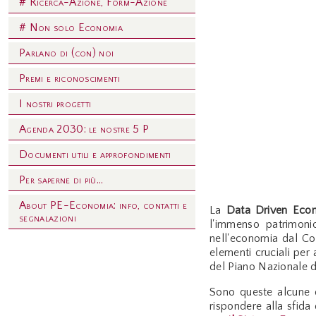
# Ricerca-Azione, Form-Azione
# Non solo Economia
Parlano di (con) noi
Premi e riconoscimenti
I nostri progetti
Agenda 2030: le nostre 5 P
Documenti utili e approfondimenti
Per saperne di più...
About PE-Economia: info, contatti e
La
Data Driven Eco
segnalazioni
l'immenso patrimonio
nell'economia dal Co
elementi cruciali per 
del Piano Nazionale 
Sono queste alcune d
rispondere alla sfid