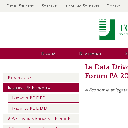
Futuri Studenti
Studenti
Incoming Students
Docenti
Facoltà
Dipartimenti
S
La Data Driv
Forum PA 2
Presentazione
Iniziative PE Economia
A Economia spiegata
Iniziative PE DEF
Iniziative PE DMD
# A Economia Spiegata - Punto E