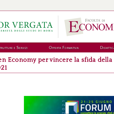
trutture e Servizi
Offerta Formativa
Didattic
en Economy per vincere la sfida della 
021