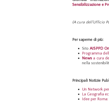
Sensibilizzazione e 
(A cura dell’Ufficio
Per saperne di più:
Sito
AISPPD On
Programma del
News
a cura de
nella sostenibili
Principali Notizie Pu
Un Network per 
La Geografia eco
Idee per Roma: c