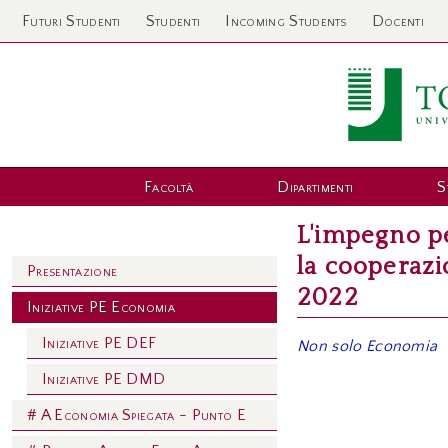
Futuri Studenti
Studenti
Incoming Students
Docenti
Facoltà
Dipartimenti
S
L'impegno pe
la cooperazio
Presentazione
2022
Iniziative PE Economia
Iniziative PE DEF
Non solo Economia
Iniziative PE DMD
# A Economia Spiegata - Punto E