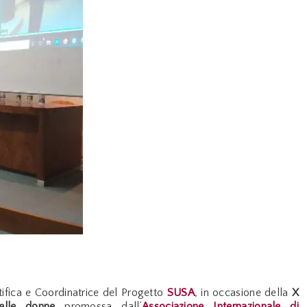
tifica e Coordinatrice del Progetto
SUSA
,
in occasione della
X
 delle donne
promossa dall’
Associazione Internazionale di