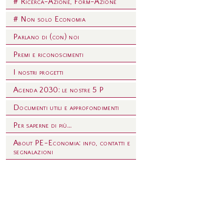
# Ricerca-Azione, Form-Azione
# Non solo Economia
Parlano di (con) noi
Premi e riconoscimenti
I nostri progetti
Agenda 2030: le nostre 5 P
Documenti utili e approfondimenti
Per saperne di più...
About PE-Economia: info, contatti e
segnalazioni