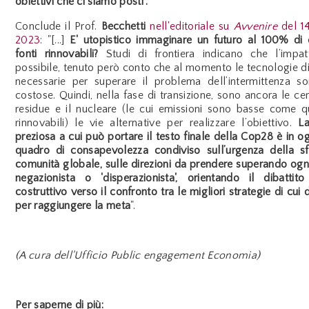
obiettivi che ci siamo posti”.
Conclude il Prof.
Becchetti
nell'editoriale su
Avvenire
del 1
2023
: "[...]
E' utopistico immaginare un futuro al 100% di 
fonti rinnovabili?
Studi di frontiera indicano che l’impa
possibile, tenuto però conto che al momento le tecnologie 
necessarie per superare il problema dell’intermittenza s
costose. Quindi, nella fase di transizione, sono ancora le cen
residue e il nucleare (le cui emissioni sono basse come q
rinnovabili) le vie alternative per realizzare l’obiettivo.
L
preziosa a cui può portare il testo finale della Cop28 è in o
quadro di consapevolezza condiviso sull’urgenza della sf
comunità globale, sulle direzioni da prendere superando ogn
negazionista o 'disperazionista', orientando il dibatti
costruttivo verso il confronto tra le migliori strategie di cui
per raggiungere la meta
".
(A cura dell'Ufficio Public engagement Economia)
Per saperne di più: