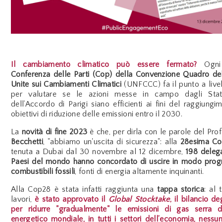
Il cambiamento climatico può essere fermato?
Ogni
Conferenza delle Parti (Cop) della Convenzione Quadro del
Unite sui Cambiamenti Climatici
(UNFCCC) fa il punto a live
per valutare se le azioni messe in campo dagli Stati
dell’Accordo di Parigi siano efficienti ai fini del raggiungi
obiettivi di riduzione delle emissioni entro il 2030.
La
novità di fine 2023
è che, per dirla con le parole del Pro
Becchetti
, "abbiamo un'uscita di sicurezza": alla
28esima Co
tenuta a Dubai dal 30 novembre al 12 dicembre,
198 delegat
Paesi del mondo hanno concordato di uscire in modo progr
combustibili fossili
, fonti di energia altamente inquinanti.
Alla Cop28 è stata infatti raggiunta una
tappa storica
: al 
lavori,
è stato approvato il
Global Stocktake
, il bilancio d
per ridurre "gradualmente" le emissioni di gas serra d
energetico mondiale, in tutti i settori dell’economia, nessu