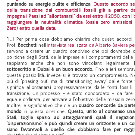
puntando su energie pulite e efficienza
. Questo accordo
seg
della transizione dai combustibili fossili già a partire 
impegna i Paesi ad “allontanarsi” da essi entro il 2050, con l’
raggiungere la neutralità climatica (ossia zero emissioni
Zero) entro quella data.
“
[...] Per prima cosa dobbiamo chiarire che questi accordi 
Prof.
Becchetti
nell'
intervista realizzata da Alberto Baviera p
servono a creare un quadro condiviso che poi dovrebbe or
politiche degli Stati, delle imprese e i comportamenti delle
sappiamo anche che non sono vincolanti legalmente. [
sottoscritto a Dubai è un buon accordo.
Fino a ieri sembra
questa possibilità, invece si è trovato un compromesso. N
più di 'phasing out', ma di 'transitioning away' dalle fonte f
significa allontanarsi progressivamente dalle fonti fossili
transizione. Un processo – è stato concordato – da fare 
equa e ordinata, per arrivare all’obiettivo delle missioni zer
Inoltre, è significativo che c'è un
quadro concorde da parte 
mondo
in questa direzione.
Questo, unito al consenso una
Stati, toglie spazio ad atteggiamenti quali il negazio
‘disperazionismo’ e può quindi creare un orizzonte e un c
siano favorevoli a quello che dobbiamo fare per raggi