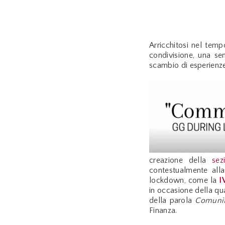
Arricchitosi nel temp
condivisione, una se
scambio di esperienze
creazione della
se
contestualmente all
lockdown, come la
I
in occasione della qua
della parola
Comunit
Finanza.