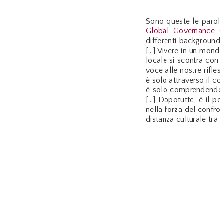
Sono queste le paro
Global Governance
(
differenti backgroun
[…] Vivere in un mond
locale si scontra con 
voce alle nostre rifl
è solo attraverso il 
è solo comprendendo
[…] Dopotutto, è il p
nella forza del confr
distanza culturale tra 