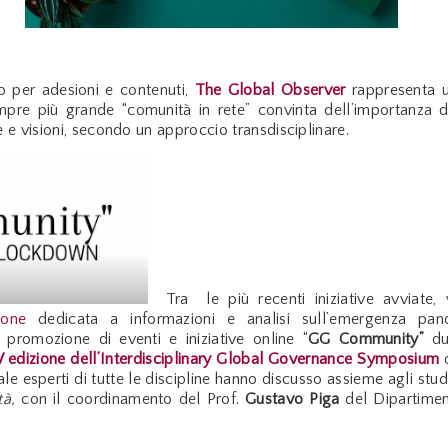
o per adesioni e contenuti,
The Global Observer
rappresenta u
mpre più grande “comunità in rete” convinta dell’importanza de
 e visioni, secondo un approccio transdisciplinare.
Tra le più recenti iniziative avviate,
zione
dedicata a informazioni e analisi sull’emergenza pan
a promozione
di eventi e iniziative online “
GG Community”
dur
V edizione dell’Interdisciplinary Global Governance Symposium
le esperti di tutte le discipline hanno discusso assieme agli stude
à,
con il coordinamento del Prof.
Gustavo Piga
del Dipartime