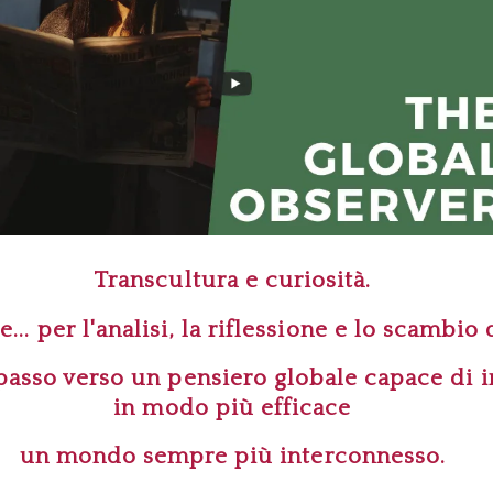
Transcultura e curiosità.
e...
per l'analisi, la riflessione e lo scambio 
asso verso un pensiero globale capace di i
in modo più efficace
un mondo sempre più interconnesso.