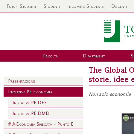
Futuri Studenti
Studenti
Incoming Students
Docenti
Facoltà
Dipartimenti
S
The Global O
storie, idee 
Presentazione
Iniziative PE Economia
Non solo economia
Iniziative PE DEF
Iniziative PE DMD
# A Economia Spiegata - Punto E