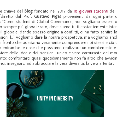
le chiave del
Blog
fondato nel 2017 da
18 giovani studenti
del 
diretto dal Prof.
Gustavo Piga
) provenienti da ogni parte
d: “Come studenti di Global Governance, non vogliamo essere os
o sempre più globalizzato, dove siamo tutti costantemente inter
il globale, dando spesso origine a conflitti, ci ha fatto sentire l
essioni […] Vogliamo dare la nostra prospettiva, ma vogliamo anc
confronto che possiamo veramente comprendere noi stessi e ciò c
 entrambe le cose che possiamo realizzare un cambiamento e 
otere delle idee e dei pensieri l'unico e vero carburante del m
onto: confrontarci quasi quotidianamente non fa altro che avvicin
noi, insegnarci ad abbracciare la vera diversità, la vera alterità”.