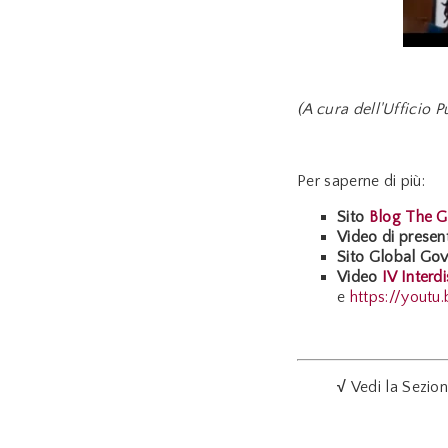
(A cura dell'Ufficio
Per saperne di più:
Sito
Blog The G
Video di prese
Sito Global Go
Video
IV Inter
e
https://
youtu
√
Vedi la Sezio