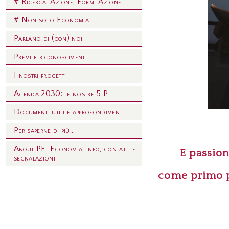
# Ricerca-Azione, Form-Azione
# Non solo Economia
Parlano di (con) noi
Premi e riconoscimenti
I nostri progetti
Agenda 2030: le nostre 5 P
Documenti utili e approfondimenti
Per saperne di più...
About PE-Economia: info, contatti e
E passion
segnalazioni
come primo p