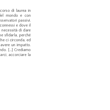
corso di laurea in
 del mondo e con
servatori passivi.
connessi e dove il
a necessità di dare
he sfidarla, perché
he ci circonda, ed
avere un impatto.
ondo. […] Crediamo
arci, accorciare la