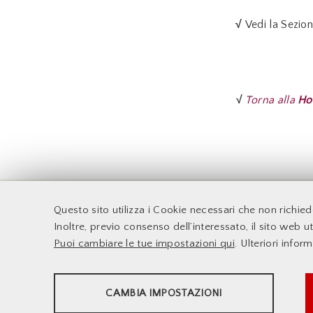
√
Vedi la Sezio
√
Torna alla
Ho
F
Questo sito utilizza i Cookie necessari che non richie
Accessibilità
Docenti
Inoltre, previo consenso dell’interessato, il sito web uti
Supporto Tecnico
Sito web d'Ateneo
Puoi cambiare le tue impostazioni qui
. Ulteriori infor
Le Infrastrutture
Sistema DELPHI
Dove Siamo
Info e Contatti
STATISTICHE
CAMBIA IMPOSTAZIONI
Strumenti statistici che raccolgono dati anonimi sull'utilizzo