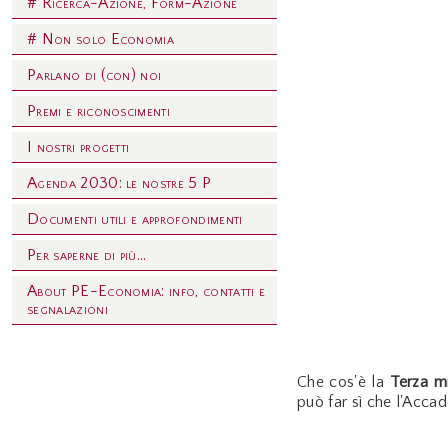
# Ricerca-Azione, Form-Azione
# Non solo Economia
Parlano di (con) noi
Premi e riconoscimenti
I nostri progetti
Agenda 2030: le nostre 5 P
Documenti utili e approfondimenti
Per saperne di più...
About PE-Economia: info, contatti e
segnalazioni
Che cos'è la
Terza mi
può far sì che l'Accad