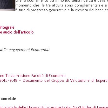
che lo scollamento tra il mondo della ricerca e della
momento che "le tre attività sono complementari e si a
futuro di progresso generativo e la crescita del bene 
 integrale
e audio dell'articolo
 Public engagement Economia)
one Terza missione Facoltà di Economia
5-2019 - Documento del Gruppo di Valutazione di Esperti del
correlate
tto sociale delle Università: la proposta del NeXt Index di Leona