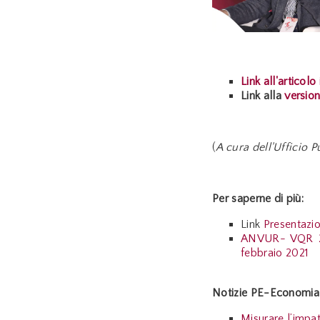
Link all'articolo
Link alla
version
(
A cura dell'Ufficio
Per saperne di più:
Link
Presentazi
ANVUR- VQR 201
febbraio 2021
Notizie PE-Economia 
Misurare l’impa