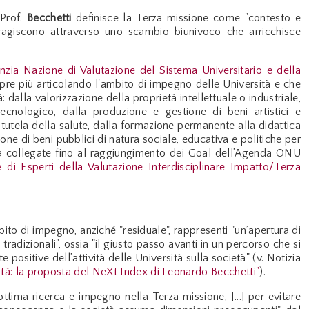
 Prof.
Becchetti
definisce la Terza missione come "contesto e
teragiscono attraverso uno scambio biunivoco che arricchisce
ia Nazione di Valutazione del Sistema Universitario e della
empre più articolando l'ambito di impegno delle Università e che
: dalla valorizzazione della proprietà intellettuale o industriale,
tecnologico, dalla produzione e gestione di beni artistici e
 di tutela della salute, dalla formazione permanente alla didattica
one di beni pubblici di natura sociale, educativa e politiche per
tà collegate fino al raggiungimento dei Goal dell’Agenda ONU
 Esperti della Valutazione Interdisciplinare Impatto/Terza
ito di impegno, anziché "residuale", rappresenti "un’apertura di
tradizionali", ossia "il giusto passo avanti in un percorso che si
ositive dell’attività delle Università sulla società" (v. Notizia
sità: la proposta del NeXt Index di Leonardo Becchetti"
).
tima ricerca e impegno nella Terza missione, [...] per evitare