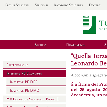
Futuri Studenti
Studenti
Incoming Students
Docenti
Facoltà
Dipartimenti
S
"Quella Terza
Leonardo Bec
Presentazione
Iniziative PE Economia
A Economia spiegata
Iniziative PE DEF
È a firma del Pro
del 25 agosto 20
Iniziative PE DMD
Accademia, un nu
# A Economia Spiegata - Punto E