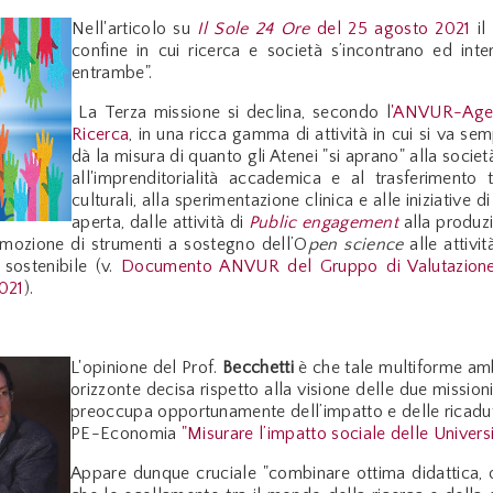
Nell'articolo su
Il Sole 24 Ore
del 25 agosto 2021
il
confine in cui ricerca e società s’incontrano ed in
entrambe".
La Terza missione si declina, secondo l
'ANVUR-Agenz
Ricerca
, in una ricca gamma di attività in cui si va s
dà la misura di quanto gli Atenei "si aprano" alla società
all'imprenditorialità accademica e al trasferimento 
culturali, alla sperimentazione clinica e alle iniziative
aperta, dalle attività di
Public engagement
alla produzi
romozione di strumenti a sostegno dell’O
pen science
alle attivi
sostenibile (v.
Documento ANVUR del Gruppo di Valutazione di
2021
).
L'opinione del Prof.
Becchetti
è che tale multiforme amb
orizzonte decisa rispetto alla visione delle due missioni 
preoccupa opportunamente dell’impatto e delle ricadute p
PE-Economia
"Misurare l’impatto sociale delle Univer
Appare dunque cruciale "combinare ottima didattica, ot