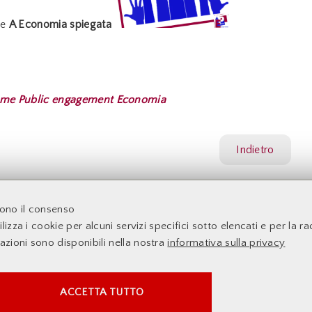
ne
A Economia spiegata
me Public engagement Economia
Indietro
acoltà di Economia - Università degli Studi di Roma Tor Verga
dono il consenso
lizza i cookie per alcuni servizi specifici sotto elencati e per la rac
mazioni sono disponibili nella nostra
informativa sulla privacy
SERVIZI FACOLTATVI
ACCETTA TUTTO
Questi cookie vengono utilizzati per abilitare servizi di