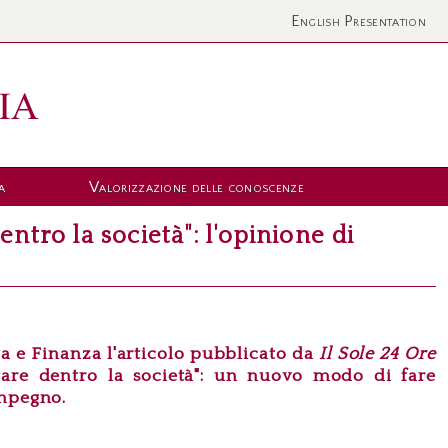
English Presentation
a
Valorizzazione delle conoscenze
ntro la società": l'opinione di
 e Finanza l'articolo pubblicato da
Il Sole 24 Ore
tare dentro la società
"
: un nuovo modo di fare
impegno.