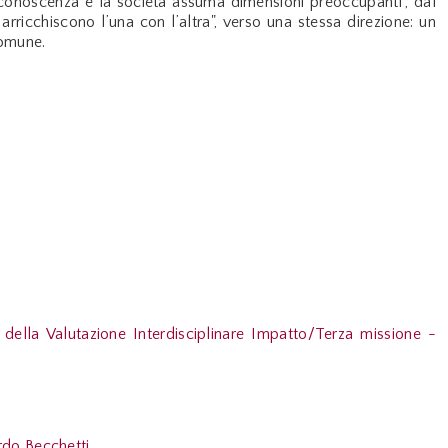
 conoscenza e la società assuma dimensioni preoccupanti", dal
rricchiscono l’una con l’altra", verso una stessa direzione: un
comune.
la Valutazione Interdisciplinare Impatto/Terza missione -
rdo Becchetti