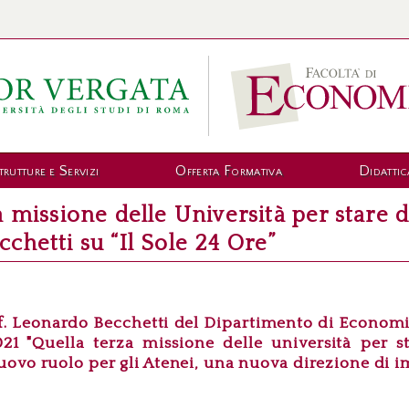
trutture e Servizi
Offerta Formativa
Didattic
 missione delle Università per stare de
chetti su “Il Sole 24 Ore”
f.
Leonardo Becchetti
del Dipartimento di Economia
21 "
Quella terza missione delle università per s
ovo ruolo per gli Atenei, una nuova direzione di 