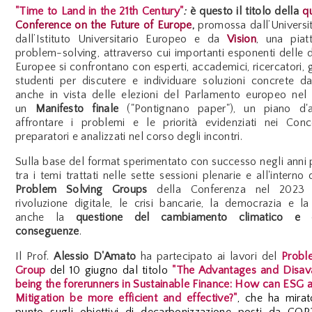
"Time to Land in the 21th Century"
:
è questo il titolo della
q
Conference on the Future of Europe
,
promossa dall’Universit
dall’Istituto Universitario Europeo e da
Vision
, una piat
problem-solving, attraverso cui importanti esponenti delle
Europee si confrontano con esperti, accademici, ricercatori, gi
studenti per discutere e individuare soluzioni concrete d
anche in vista delle elezioni del Parlamento europeo nel
un
Manifesto finale
("Pontignano paper"), un piano d'
affrontare i problemi e le priorità evidenziati nei Con
preparatori e analizzati nel corso degli incontri.
Sulla base del format sperimentato con successo negli anni 
tra i temi trattati nelle sette sessioni plenarie e all'interno
Problem Solving Groups
della Conferenza nel 2023
rivoluzione digitale, le crisi bancarie, la democrazia e la
anche la
questione del cambiamento climatico e 
conseguenze
.
Il Prof.
Alessio D'Amato
ha partecipato ai lavori del
Probl
Group
del 10 giugno dal
titolo
"The Advantages and Disav
being the forerunners in Sustainable Finance: How can ESG
Mitigation be more efficient and effective?"
, che ha mirat
punto sugli obiettivi di decarbonizzazione posti da COP