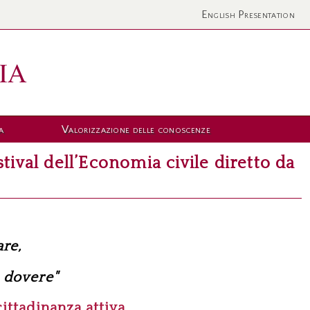
English Presentation
a
Valorizzazione delle conoscenze
tival dell’Economia civile diretto da
are,
 dovere"
ittadinanza attiva,