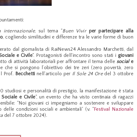
puntamenti:
a internazionale
, sul tema "
Buen Vivir
per partecipare alla
po
, cogliendo similitudini e differenze tra le varie forme di buon
derato dal giornalista di RaiNews24 Alessandro Marchetti, dal
ociale e Civile
". Protagonisti dell'incontro sono stati i
g
iovani
o di attività laboratoriali per affrontare il tema delle
social
e
ie che si pongono l’obiettivo dei tre zeri (zero povertà, zero
al Prof.
Becchetti
nell'articolo per
Il Sole 24 Ore
del 3 ottobre
50 studiosi e
personalità di prestigio
, la manifestazione è stata
Sociale e Civile
", un evento che ha visto centinaia di ragazzi
enibile: "Noi giovani ci impegniamo a sostenere e sviluppare
elle condizioni sociali e ambientali” (v. "
Festival Nazionale
ca
del 7 ottobre 2024).