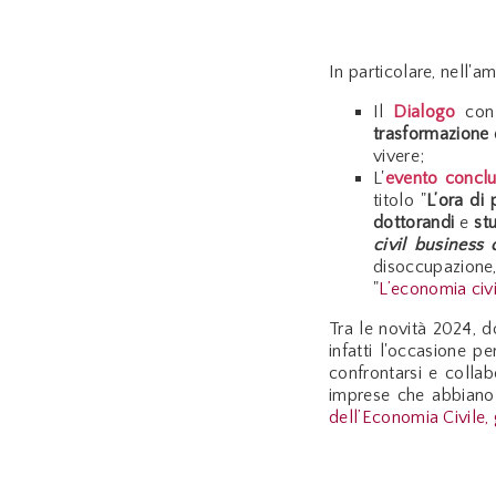
In particolare, nell'am
Il
Dialogo
con 
trasformazione d
vivere;
L'
evento conclu
titolo "
L’ora di
dottorandi
e
st
civil business c
disoccupazione,
"
L’economia civi
Tra le novità 2024, d
infatti l'occasione per
confrontarsi e colla
imprese che abbiano 
dell’Economia Civile, 