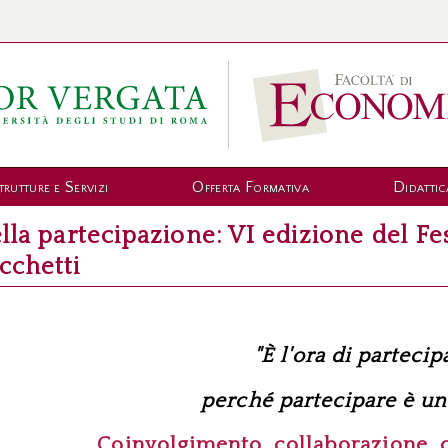
trutture e Servizi
Offerta Formativa
Didattic
lla partecipazione: VI edizione del Fes
cchetti
"È l'ora di partecip
perché partecipare è un
Coinvolgimento, collaborazione, c