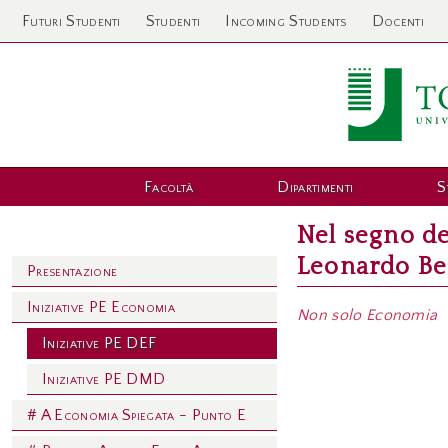
Futuri Studenti
Studenti
Incoming Students
Docenti
Facoltà
Dipartimenti
S
Nel segno de
Leonardo Be
Presentazione
Iniziative PE Economia
Non solo Economia
Iniziative PE DEF
Iniziative PE DMD
# A Economia Spiegata - Punto E