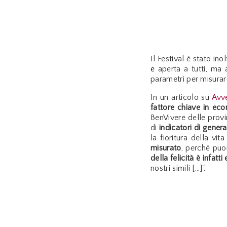
Il Festival è stato in
e
aperta a tutti, ma 
parametri per misurare
In un articolo su
Avve
fattore chiave in ec
BenVivere delle provi
di
indicatori di genera
la fioritura della vi
misurato
, perché puo
della felicità è infat
nostri simili [...]".