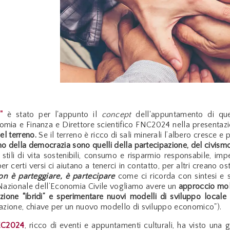
"
è stato per l'appunto il
concept
dell'appuntamento di que
mia e Finanza e Direttore scientifico FNC2024 nella presentazi
el terreno.
Se il terreno è ricco di sali minerali l’albero cresce e 
eno della democrazia sono quelli della partecipazione, del civismo
stili di vita sostenibili, consumo e risparmio responsabile, impe
r certi versi ci aiutano a tenerci in contatto, per altri creano osta
n è parteggiare, è partecipare
come ci ricorda con sintesi e str
 Nazionale dell’Economia Civile vogliamo avere un
approccio molt
zione “ibridi” e sperimentare nuovi modelli di sviluppo locale
e
azione, chiave per un nuovo modello di sviluppo economico").
EC2024
, ricco di eventi e appuntamenti culturali, ha visto una 