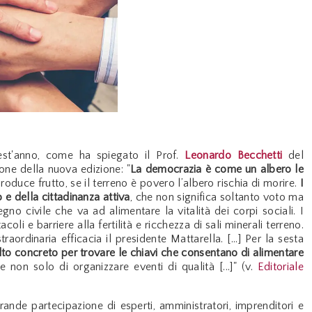
st'anno, come ha spiegato il Prof.
Leonardo Becchetti
del
one della nuova edizione: "
La democrazia è come un albero le
produce frutto, se il terreno è povero l’albero rischia di morire.
I
 e della cittadinanza attiva
, che non significa soltanto voto ma
gno civile che va ad alimentare la vitalità dei corpi sociali. I
coli e barriere alla fertilità e ricchezza di sali minerali terreno.
aordinaria efficacia il presidente Mattarella. [...] Per la sesta
o concreto per trovare le chiavi che consentano di alimentare
 non solo di organizzare eventi di qualità [...]" (v.
Editoriale
grande partecipazione di esperti, amministratori, imprenditori e