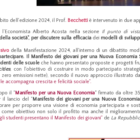
bito dell'edizione 2024, il Prof.
Becchetti
è intervenuto in due ap
l'Economista Alberto Acosta nella sezione
Il punto di vist
ella società", per discutere sulla efficacia
dei
modelli di svilup
sivo
della Manifestazione 2024, all'interno di un dibattito mo
 partecipare. Il Manifesto dei giovani per una Nuova Economia S
udenti delle scuole
che hanno presentato proposte e progetti frutt
ities
, con l'obiettivo di costruire in modo partecipato strateg
 zero emissioni nette), secondo il nuovo approccio illustrato d
le accompagna crescita e felicità sociale".
opo il "
Manifesto per una Nuova Economia
"
firmato da oltre 3
 il lancio del "
Manifesto dei giovani per una Nuova Economia 
borare per proporre una visione di economia partecipata e sost
come obiettivo non solo il profitto ma anche il miglioramento d
gli studenti presentano il Manifesto dei giovani"
de
La Repubbli