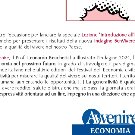
oltre l'occasione per lanciare la speciale
Lezione “Introduzione all’
anche per presentare i risultati della nuova
Indagine BenVivere
 la qualità del vivere nel nostro Paese.
nire
, il Prof.
Leonardo Becchetti
ha illustrato l'Indagine 2024, 
onomia nel prossimo futuro
, in grado di stravolgere il paradi
nce italiane nelle ultime edizioni del Festival dell’Economia civ
tività
per misurare la qualità del vivere sui nostri territori. I ter
ta umana aumentando le opportunità. [...]
La generatività è qual
i avere reddito, salute e istruzione ma se passi la giornata sdr
ti espressività orientata ad un fine, impegno in una direzione che 