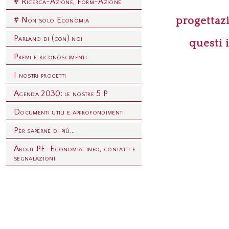
# Ricerca-Azione, Form-Azione
progettazi
# Non solo Economia
Parlano di (con) noi
questi 
Premi e riconoscimenti
I nostri progetti
Agenda 2030: le nostre 5 P
Documenti utili e approfondimenti
Per saperne di più...
About PE-Economia: info, contatti e
segnalazioni