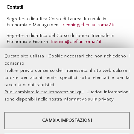
Contatti
Segreteria didattica Corso di Laurea Triennale in
Economia e Management
triennio@clem.uniroma2.it
Segreteria didattica del Corso di Laurea Triennale in
Economia e Finanza
triennio@clef.uniroma2.it
Back
Questo sito utilizza i Cookie necessari che non richiedono il
consenso
Inoltre, previo consenso dell’interessato, il sito web utilizza i
Facoltà di Economia - Università degli Studi di Roma
cookie per alcuni servizi specifici sotto elencati e per la
Tor Vergata
raccolta di dati statistici.
Puoi cambiare le tue impostazioni qui
. Ulteriori informazioni
Accessibilità
Facoltà di Economia
sono disponibili nella nostra
informativa sulla privacy
Supporto Tecnico
Università degli Studi di
Le Infrastrutture
Roma Tor Vergata
STATISTICHE
Dove Siamo
Docenti
CAMBIA IMPOSTAZIONI
Via Columbia,2
00133 Roma - Italia
Sito web d'Ateneo
Strumenti statistici che raccolgono dati anonimi sull'utilizzo e la
Sistema DELPHI
funzionalità del sito web.