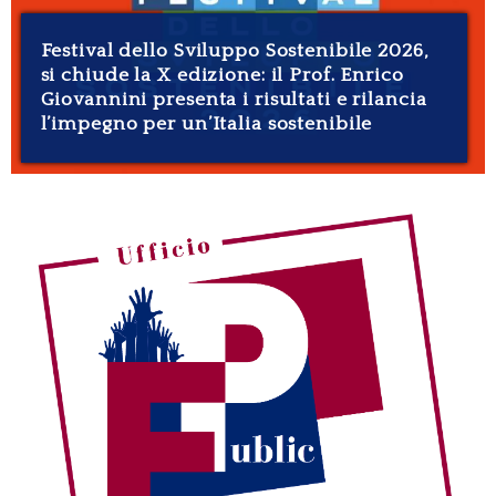
Con “Lauree Zero Impatto” festa per tutti,
ambiente compreso: un successo firmato
#EconomiaTorVergata & Retake Roma