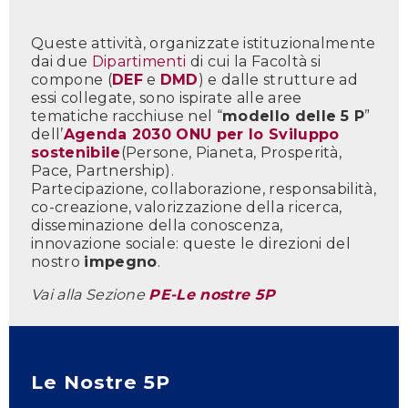
Queste attività, organizzate istituzionalmente
dai due
Dipartimenti
di cui la Facoltà si
compone (
DEF
e
DMD
) e dalle strutture ad
essi collegate, sono ispirate alle aree
tematiche racchiuse nel “
modello delle 5 P
”
dell’
Agenda 2030 ONU per lo Sviluppo
sostenibile
(Persone, Pianeta, Prosperità,
Pace, Partnership).
Partecipazione, collaborazione, responsabilità,
co-creazione, valorizzazione della ricerca,
disseminazione della conoscenza,
innovazione sociale: queste le direzioni del
nostro
impegno
.
Vai alla Sezione
PE-Le nostre 5P
Le Nostre 5P