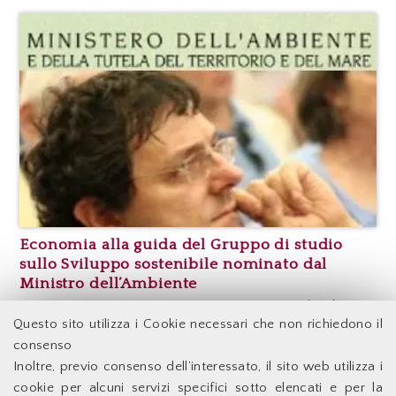
Economia alla guida del Gruppo di studio
sullo Sviluppo sostenibile nominato dal
Ministro dell’Ambiente
Ricerca-Azione, FormAzione: Economia per il policy
making
Questo sito utilizza i Cookie necessari che non richiedono il
consenso
Inoltre, previo consenso dell’interessato, il sito web utilizza i
Facoltà di Economia - Università degli Studi di Roma
cookie per alcuni servizi specifici sotto elencati e per la